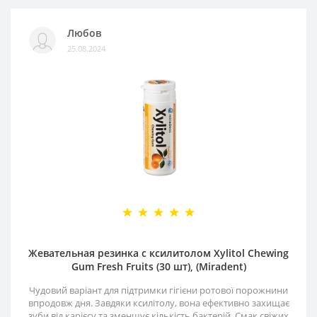
Любов
25.08.2024
Жевательная резинка с ксилитолом Xylitol Chewing
Gum Fresh Fruits (30 шт), (Miradent)
Чудовий варіант для підтримки гігієни ротової порожнини
впродовж дня. Завдяки ксилітолу, вона ефективно захищає
зуби від карієсу та зменшує кількість бактерій. Смак свіжих