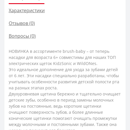
Характеристики
Отзывов (0)
Вопросы
(0)
НОВИНКА в ассортименте brush-baby – от теперь
насадки для возраста 6+ совместимы для наших ТОП
электрических щеток KidzSonic и WildONes.
Это идеальное дополнение для ухода за зубами детей
от 6 лет. Эти насадки специально разработаны, чтобы
учитывать особенности развития детской полости рта
на разных этапах роста.
Двухуровневая щетина бережно и тщательно очищает
детские зубы, особенно в период замены молочных
зубов на постоянные, ведь короткие щетинки
очищают поверхность зубов, а более длинные
конические щетинки помогают очищать промежутки
между молочными и постоянными зубами. Также она