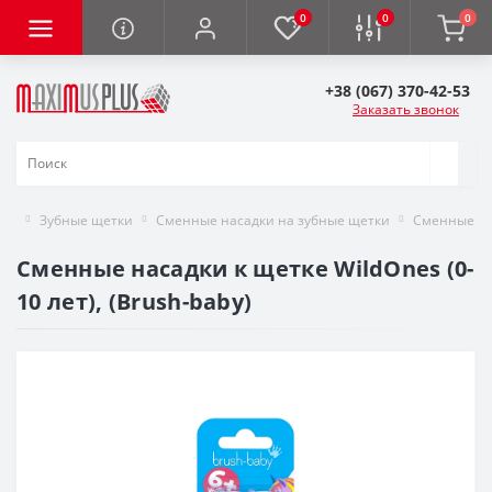
0
0
0
+38 (067) 370-42-53
Заказать звонок
Зубные щетки
Сменные насадки на зубные щетки
Сменные нас
Сменные насадки к щетке WildOnes (0-
10 лет), (Brush-baby)