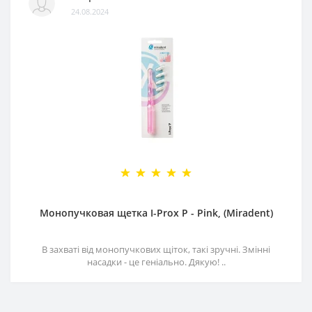
24.08.2024
Монопучковая щетка I-Prox P - Pink, (Miradent)
В захваті від монопучкових щіток, такі зручні. Змінні
насадки - це геніально. Дякую! ..